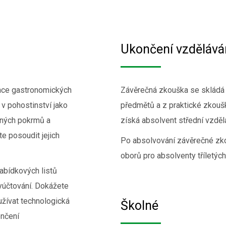
Ukončení vzdělává
ance gastronomických
Závěrečná zkouška se skládá
v pohostinství jako
předmětů a z praktické zkou
ených pokrmů a
získá absolvent střední vzdě
e posoudit jejich
Po absolvování závěrečné zkou
oborů pro absolventy tříletýc
abídkových listů
vyúčtování. Dokážete
užívat technologická
Školné
ončení