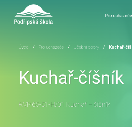
Pro uchazeče
Úvod
/
Pro uchazeče
/
Učební obory
/
Kuchař-číš
Kuchař-číšník
RVP 65-51-H/01 Kuchař – číšník