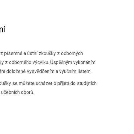
ní
 z písemné a ústní zkoušky z odborných
šky z odborného výcviku. Úspěšným vykonáním
lání doložené vysvědčením a výučním listem.
šky se můžete ucházet o přijetí do studijních
h učebních oborů.