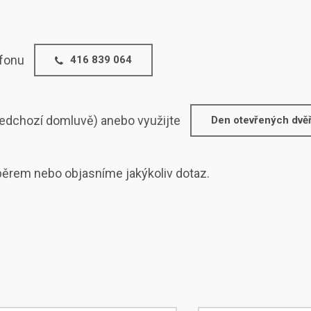
efonu
416 839 064
ředchozí domluvě) anebo využijte
Den otevřených dvěř
ěrem nebo objasníme jakýkoliv dotaz.