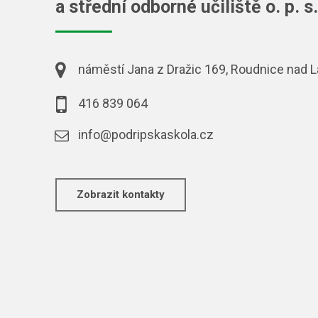
a střední odborné učiliště o. p. s.
náměstí Jana z Dražic 169, Roudnice nad
416 839 064
info@podripskaskola.cz
Zobrazit kontakty