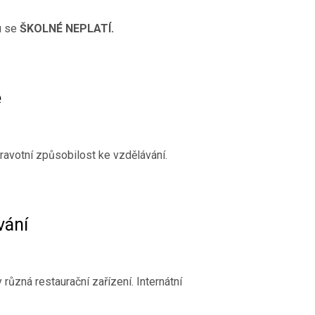
u se
ŠKOLNÉ NEPLATÍ.
e
ravotní způsobilost ke vzdělávání.
vání
y různá restaurační zařízení. Internátní