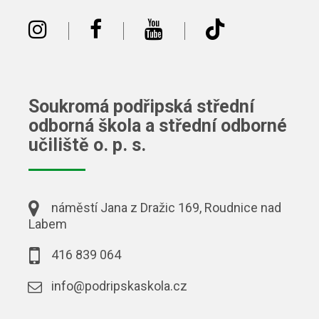
|
|
|
Soukromá podřipská střední
odborná škola a střední odborné
učiliště o. p. s.
náměstí Jana z Dražic 169, Roudnice nad
Labem
416 839 064
info@podripskaskola.cz