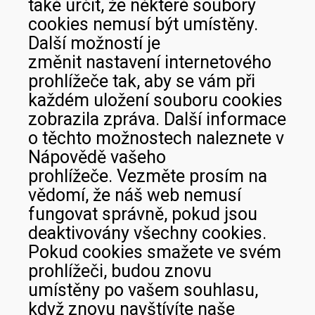
také určit, že některé soubory
cookies nemusí být umístěny.
Další možností je
změnit nastavení internetového
prohlížeče tak, aby se vám při
každém uložení souboru cookies
zobrazila zpráva. Další informace
o těchto možnostech naleznete v
Nápovědě vašeho
prohlížeče. Vezměte prosím na
vědomí, že náš web nemusí
fungovat správně, pokud jsou
deaktivovány všechny cookies.
Pokud cookies smažete ve svém
prohlížeči, budou znovu
umístěny po vašem souhlasu,
když znovu navštívíte naše